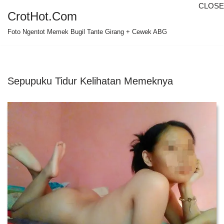
CLOSE
CrotHot.Com
Skip
Foto Ngentot Memek Bugil Tante Girang + Cewek ABG
to
content
Sepupuku Tidur Kelihatan Memeknya