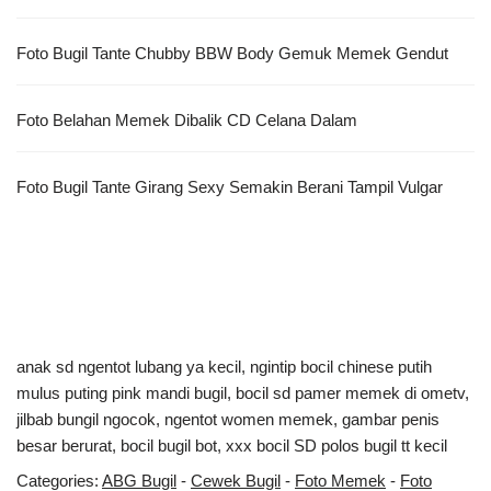
Foto Bugil Tante Chubby BBW Body Gemuk Memek Gendut
Foto Belahan Memek Dibalik CD Celana Dalam
Foto Bugil Tante Girang Sexy Semakin Berani Tampil Vulgar
anak sd ngentot lubang ya kecil
,
ngintip bocil chinese putih
mulus puting pink mandi bugil
,
bocil sd pamer memek di ometv
,
jilbab bungil ngocok
,
ngentot women memek
,
gambar penis
besar berurat
,
bocil bugil bot
,
xxx bocil SD polos bugil tt kecil
Categories:
ABG Bugil
-
Cewek Bugil
-
Foto Memek
-
Foto