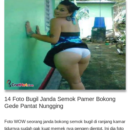
14 Foto Bugil Janda Semok Pamer Bokong
Gede Pantat Nungging
Foto WOW seorang janda bokong semok bugil di ranjang kamar
tidurnya sudah gak kuat memek nya pengen dientot. Ini dia foto