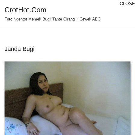
CLOSE
CrotHot.Com
Skip
Foto Ngentot Memek Bugil Tante Girang + Cewek ABG
to
content
Janda Bugil