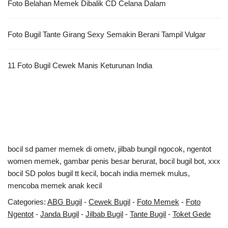
Foto Belahan Memek Dibalik CD Celana Dalam
Foto Bugil Tante Girang Sexy Semakin Berani Tampil Vulgar
11 Foto Bugil Cewek Manis Keturunan India
bocil sd pamer memek di ometv
,
jilbab bungil ngocok
,
ngentot
women memek
,
gambar penis besar berurat
,
bocil bugil bot
,
xxx
bocil SD polos bugil tt kecil
,
bocah india memek mulus
,
mencoba memek anak kecil
Categories:
ABG Bugil
-
Cewek Bugil
-
Foto Memek
-
Foto
Ngentot
-
Janda Bugil
-
Jilbab Bugil
-
Tante Bugil
-
Toket Gede