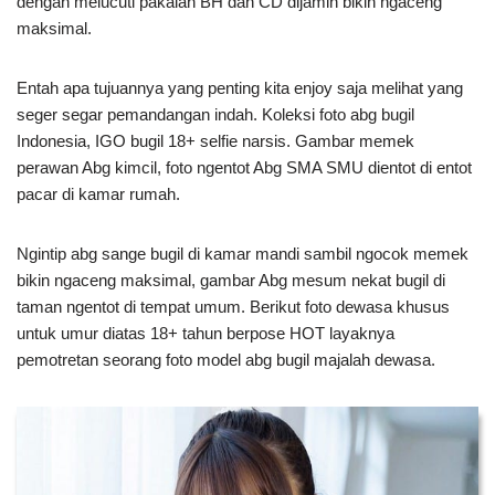
dengan melucuti pakaian BH dan CD dijamin bikin ngaceng
maksimal.
Entah apa tujuannya yang penting kita enjoy saja melihat yang
seger segar pemandangan indah. Koleksi foto abg bugil
Indonesia, IGO bugil 18+ selfie narsis. Gambar memek
perawan Abg kimcil, foto ngentot Abg SMA SMU dientot di entot
pacar di kamar rumah.
Ngintip abg sange bugil di kamar mandi sambil ngocok memek
bikin ngaceng maksimal, gambar Abg mesum nekat bugil di
taman ngentot di tempat umum. Berikut foto dewasa khusus
untuk umur diatas 18+ tahun berpose HOT layaknya
pemotretan seorang foto model abg bugil majalah dewasa.