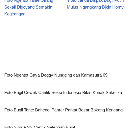
Foto Ngentot Tante Girang
Foto Janda Bispak Bugil Putih
Sekali Digoyang Semakin
Mulus Ngangkang Bikin Horny
Kegirangan
Foto Ngentot Gaya Doggy Nungging dan Kamasutra 69
Foto Bugil Cewek Cantik Seksi Indonesia Bikin Konak Seketika
Foto Bugil Tante Bahenol Pamer Pantat Besar Bokong Kencang
Foto Syur PNS Cantik Setengah Bugil