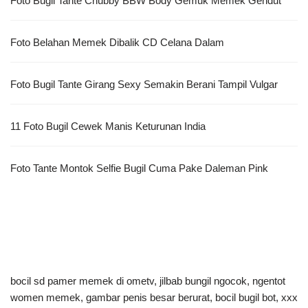
Foto Bugil Tante Chubby BBW Body Gemuk Memek Gendut
Foto Belahan Memek Dibalik CD Celana Dalam
Foto Bugil Tante Girang Sexy Semakin Berani Tampil Vulgar
11 Foto Bugil Cewek Manis Keturunan India
Foto Tante Montok Selfie Bugil Cuma Pake Daleman Pink
bocil sd pamer memek di ometv
,
jilbab bungil ngocok
,
ngentot
women memek
,
gambar penis besar berurat
,
bocil bugil bot
,
xxx