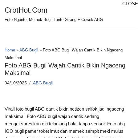
CLOSE
CrotHot.Com
Skip
Foto Ngentot Memek Bugil Tante Girang + Cewek ABG
to
content
Home
»
ABG Bugil
»
Foto ABG Bugil Wajah Cantik Bikin Ngaceng
Maksimal
Foto ABG Bugil Wajah Cantik Bikin Ngaceng
Maksimal
04/10/2025
ABG Bugil
Viral! foto bugil ABG cantik bikin netizen salfok jadi ngaceng
maksimal. Foto ABG bugil wajah cantik sedang
mengekspresikan diri telanjang bulat tanpa sensor. Foto abg
IGO bugil pamer toket imut dan memek sempit meki mulus